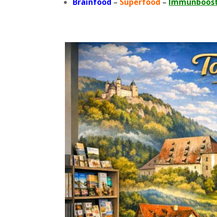
Brainfood
–
Superfood
–
Immunboos