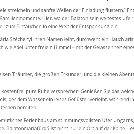
le streicheln und sanfte Wellen der Einladung flüstern.“ En
 Familienmomente. Hier, wo der Balaton sein weitestes Ufer ö
er zum Eintauchen in eine Welt der Entspannung ein.
ria Széchenyi ihren Namen leiht, durchweht ein Hauch arist
h wie Adel unter freiem Himmel – mit der Gelassenheit eines
 leisen Träumer, die großen Erkunder, und die kleinen Abent
e kostenfrei pure Ruhe versprechen. Genießen Sie das weic
ls, der dem Wasser ein leises Geflüster verleiht, während 
ternen bereiten.
 gemütliches Ferienhaus am stimmungsvollsten Ufer Ungarns,
e. Balatonmáriafürdő ist nicht nur ein Ort auf der
Karte
– e