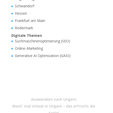
Schwandorf
Hessen
Frankfurt am Main
Rödermark
Digitale Themen
Suchmaschinenoptimierung (SEO)
Online-Marketing
Generative AI Optimization (GAIO)
Auswandern nach Ungarn
Mach´ mal Urlaub in Ungarn – das erfrischt die
Seele!