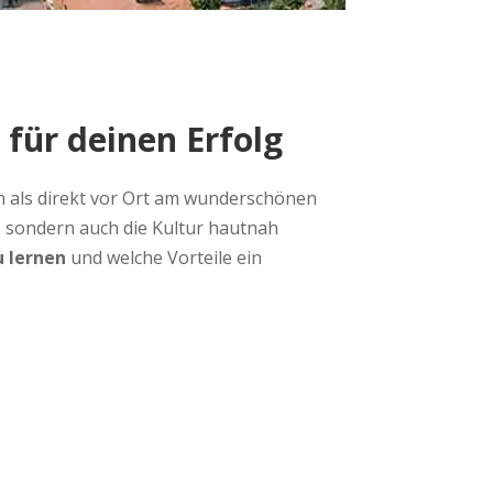
für deinen Erfolg
en als direkt vor Ort am wunderschönen
n, sondern auch die Kultur hautnah
u lernen
und welche Vorteile ein