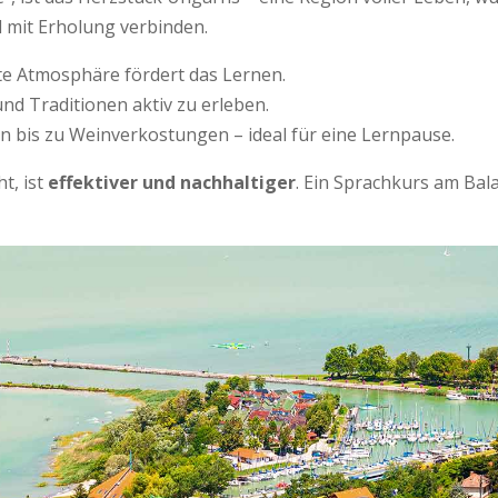
l mit Erholung verbinden.
e Atmosphäre fördert das Lernen.
nd Traditionen aktiv zu erleben.
 bis zu Weinverkostungen – ideal für eine Lernpause.
t, ist
effektiver und nachhaltiger
. Ein Sprachkurs am Bal