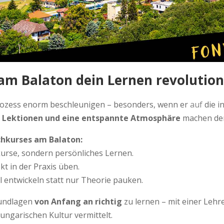
am Balaton dein Lernen revolution
prozess enorm beschleunigen – besonders, wenn er
auf
die i
he Lektionen und eine entspannte Atmosphäre
machen den
achkurses am Balaton:
urse, sondern persönliches Lernen.
kt in der Praxis üben.
 entwickeln statt nur Theorie pauken.
Grundlagen
von Anfang an richtig
zu lernen – mit einer Lehre
 ungarischen Kultur vermittelt.