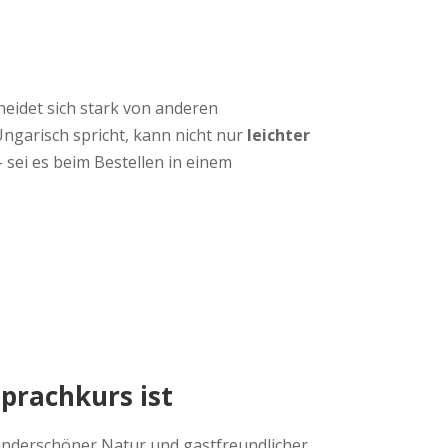
heidet sich stark von anderen
ngarisch spricht, kann nicht nur
leichter
 sei es beim Bestellen in einem
prachkurs ist
wunderschöner Natur und gastfreundlicher