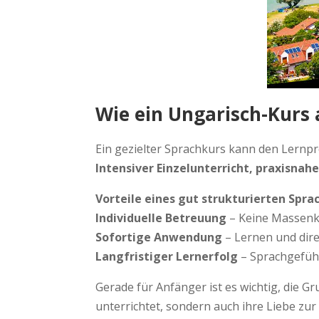
Wie ein Ungarisch-Kurs 
Ein gezielter Sprachkurs kann den Lern
Intensiver Einzelunterricht, praxisna
Vorteile eines gut strukturierten Spr
Individuelle Betreuung
– Keine Massenk
Sofortige Anwendung
– Lernen und dire
Langfristiger Lernerfolg
– Sprachgefühl
Gerade für Anfänger ist es wichtig, die 
unterrichtet, sondern auch ihre Liebe zur