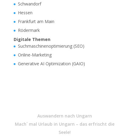
Schwandorf
Hessen
Frankfurt am Main
Rödermark
Digitale Themen
Suchmaschinenoptimierung (SEO)
Online-Marketing
Generative AI Optimization (GAIO)
Auswandern nach Ungarn
Mach´ mal Urlaub in Ungarn – das erfrischt die
Seele!