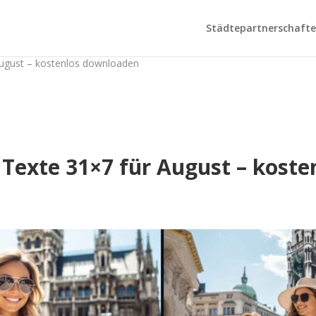
Städtepartnerschaften
August – kostenlos downloaden
d Texte 31×7 für August – kost