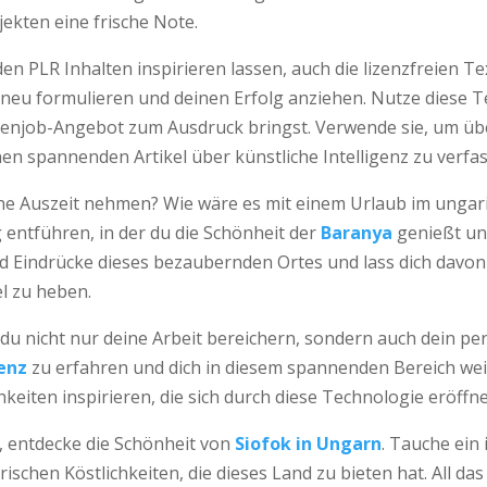
jekten eine frische Note.
den PLR Inhalten inspirieren lassen, auch die lizenzfreien Te
eu formulieren und deinen Erfolg anziehen. Nutze diese 
benjob-Angebot zum Ausdruck bringst. Verwende sie, um ü
nen spannenden Artikel über künstliche Intelligenz zu verfa
ine Auszeit nehmen? Wie wäre es mit einem Urlaub im ungari
entführen, in der du die Schönheit der
Baranya
genießt un
und Eindrücke dieses bezaubernden Ortes und lass dich davon
el zu heben.
du nicht nur deine Arbeit bereichern, sondern auch dein p
genz
zu erfahren und dich in diesem spannenden Bereich wei
hkeiten inspirieren, die sich durch diese Technologie eröffn
, entdecke die Schönheit von
Siofok in Ungarn
. Tauche ein 
chen Köstlichkeiten, die dieses Land zu bieten hat. All das