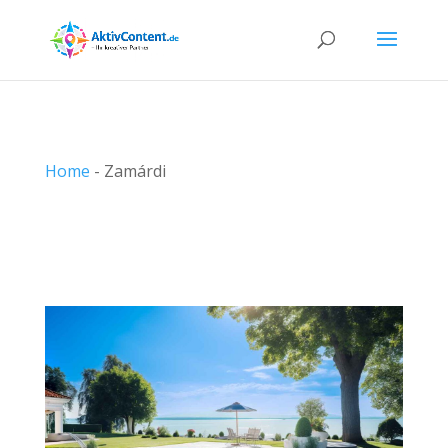
Home
-
Zamárdi