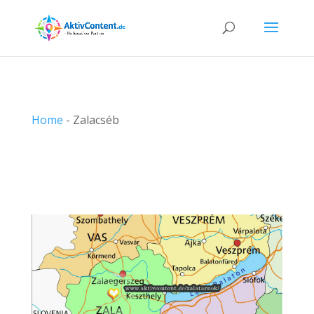
Home
-
Zalacséb