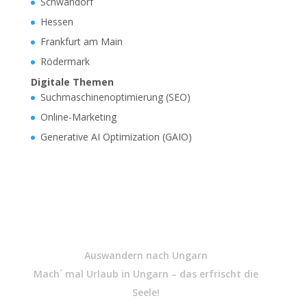
Schwandorf
Hessen
Frankfurt am Main
Rödermark
Digitale Themen
Suchmaschinenoptimierung (SEO)
Online-Marketing
Generative AI Optimization (GAIO)
Auswandern nach Ungarn
Mach´ mal Urlaub in Ungarn – das erfrischt die
Seele!