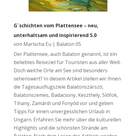
G´schichten vom Plattensee – neu,
unterhaltsam und inspirierend 5.0
von
Marischa Eu
|
Balaton 05
Der Plattensee, auch Balaton genannt, ist ein
beliebtes Reiseziel für Touristen aus aller Welt.
Doch welche Orte am See sind besonders
sehenswert? In diesem Artikel stellen wir Ihnen
die Tagesausflugsziele Balatonszárszó,
Balatonszemes, Badacsony, Keszthely, Siófok,
Tihany, Zamárdi und Fonyód vor und geben
Tipps für einen unvergesslichen Urlaub in
Ungarn. Erfahren Sie mehr über die kulturellen
Highlights und die schönsten Strände am
Balaton. Nach dem Lesen des Artikels werden