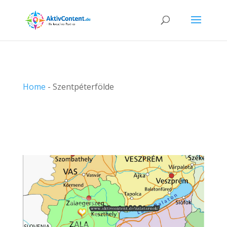
Home
-
Szentpéterfölde