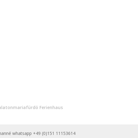
alatonmariafürdö Ferienhaus
Schanné whatsapp +49 (0)151 11153614