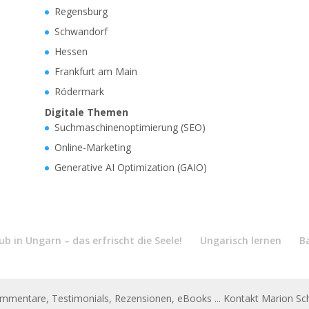
Regensburg
Schwandorf
Hessen
Frankfurt am Main
Rödermark
Digitale Themen
Suchmaschinenoptimierung (SEO)
Online-Marketing
Generative AI Optimization (GAIO)
b in Ungarn – das erfrischt die Seele!
Ungarisch lernen
B
ommentare, Testimonials, Rezensionen, eBooks ... Kontakt Marion 