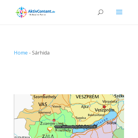
Home
-
Sárhida