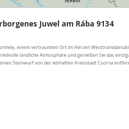
rborgenes Juwel am Rába 9134
odonhely, einem verträumten Ort im Herzen Westtransdanubi
e friedvolle ländliche Atmosphäre und genießen Sie das einz
en Steinwurf von der lebhaften Kreisstadt Csorna entfernt