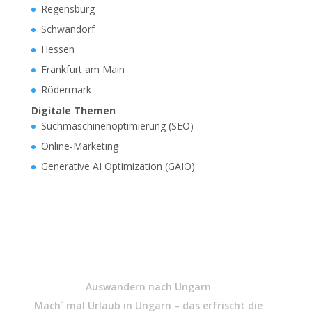
Regensburg
Schwandorf
Hessen
Frankfurt am Main
Rödermark
Digitale Themen
Suchmaschinenoptimierung (SEO)
Online-Marketing
Generative AI Optimization (GAIO)
Auswandern nach Ungarn
Mach´ mal Urlaub in Ungarn – das erfrischt die