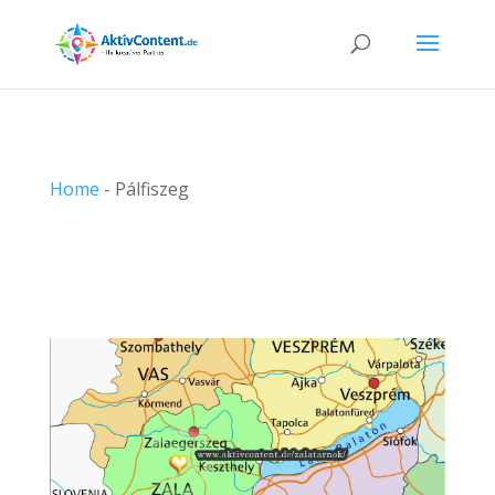
Home
-
Pálfiszeg