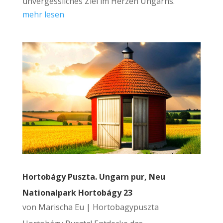
unvergessliches Ziel im Herzen Ungarns.
mehr lesen
Hortobágy Puszta. Ungarn pur, Neu
Nationalpark Hortobágy 23
von
Marischa Eu
|
Hortobagypuszta