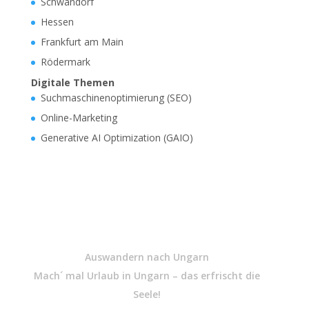
Schwandorf
Hessen
Frankfurt am Main
Rödermark
Digitale Themen
Suchmaschinenoptimierung (SEO)
Online-Marketing
Generative AI Optimization (GAIO)
Auswandern nach Ungarn
Mach´ mal Urlaub in Ungarn – das erfrischt die
Seele!