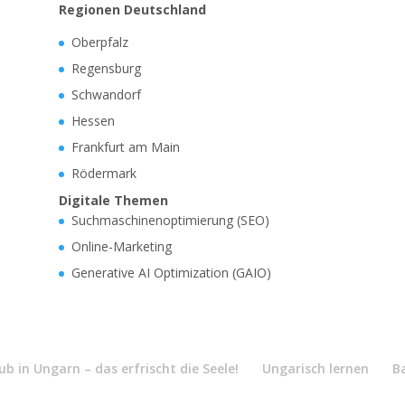
Regionen Deutschland
Oberpfalz
Regensburg
Schwandorf
Hessen
Frankfurt am Main
Rödermark
Digitale Themen
Suchmaschinenoptimierung (SEO)
Online-Marketing
Generative AI Optimization (GAIO)
b in Ungarn – das erfrischt die Seele!
Ungarisch lernen
B