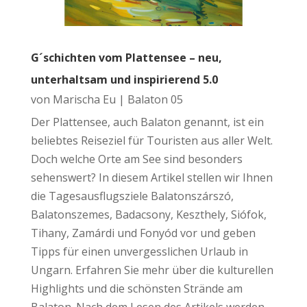
G´schichten vom Plattensee – neu,
unterhaltsam und inspirierend 5.0
von
Marischa Eu
|
Balaton 05
Der Plattensee, auch Balaton genannt, ist ein
beliebtes Reiseziel für Touristen aus aller Welt.
Doch welche Orte am See sind besonders
sehenswert? In diesem Artikel stellen wir Ihnen
die Tagesausflugsziele Balatonszárszó,
Balatonszemes, Badacsony, Keszthely, Siófok,
Tihany, Zamárdi und Fonyód vor und geben
Tipps für einen unvergesslichen Urlaub in
Ungarn. Erfahren Sie mehr über die kulturellen
Highlights und die schönsten Strände am
Balaton. Nach dem Lesen des Artikels werden