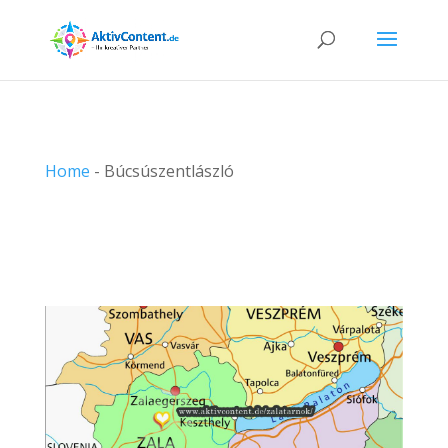
Home
-
Búcsúszentlászló