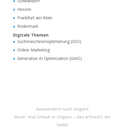
Schwandorf
Hessen
Frankfurt am Main
Rödermark
Digitale Themen
Suchmaschinenoptimierung (SEO)
Online-Marketing
Generative AI Optimization (GAIO)
Auswandern nach Ungarn
Mach´ mal Urlaub in Ungarn – das erfrischt die
Seele!