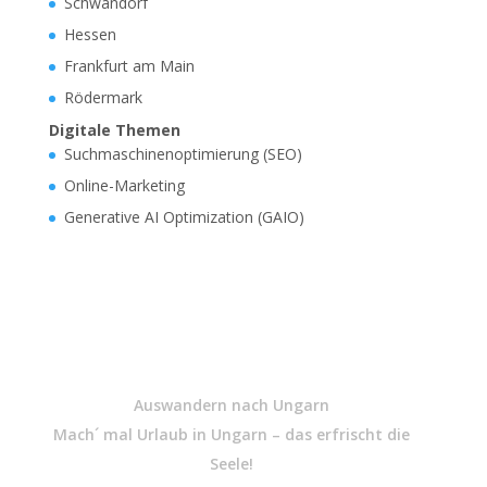
Schwandorf
Hessen
Frankfurt am Main
Rödermark
Digitale Themen
Suchmaschinenoptimierung (SEO)
Online-Marketing
Generative AI Optimization (GAIO)
Auswandern nach Ungarn
Mach´ mal Urlaub in Ungarn – das erfrischt die
Seele!