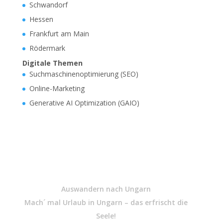
Schwandorf
Hessen
Frankfurt am Main
Rödermark
Digitale Themen
Suchmaschinenoptimierung (SEO)
Online-Marketing
Generative AI Optimization (GAIO)
Auswandern nach Ungarn
Mach´ mal Urlaub in Ungarn – das erfrischt die
Seele!