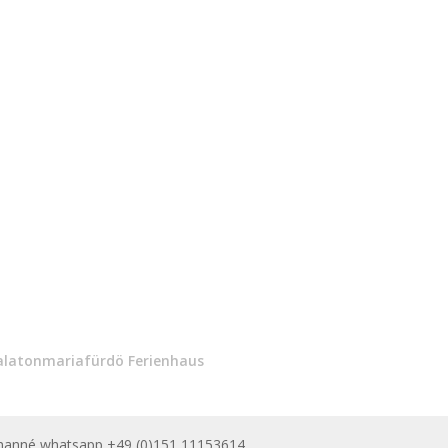
alatonmariafürdö Ferienhaus
Schanné whatsapp +49 (0)151 11153614