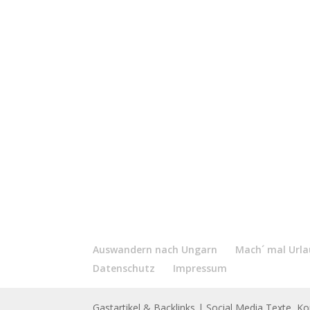
Auswandern nach Ungarn
Mach´ mal Urlau
Datenschutz
Impressum
Gastartikel & Backlinks
| Social Media Texte, K