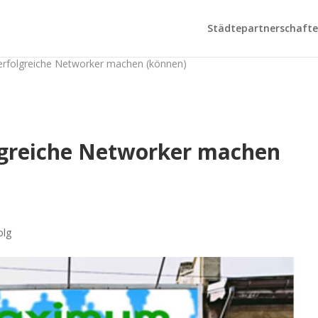
Städtepartnerschaften
erfolgreiche Networker machen (können)
olgreiche Networker machen
olg