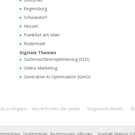
Regensburg
Schwandorf
Hessen
Frankfurt am Main
Rödermark
Digitale Themen
Suchmaschinenoptimierung (SEO)
Online-Marketing
Generative AI Optimization (GAIO)
b in Ungarn – das erfrischt die Seele!
Ungarisch lernen
B
ommentare, Testimonials, Rezensionen, eBooks ... Kontakt Marion 